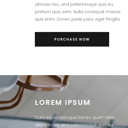
ultricies nec, and pellentesque quis eu,
pretium quis, sem. Nulla conequat massa
quis enim. Donec pede justo, eget fringilla.
PURCHASE NOW
LOREM IPSUM
Cum sociis natoque Donec quam felis,
ultricies nec, and pellentesque quis eu,