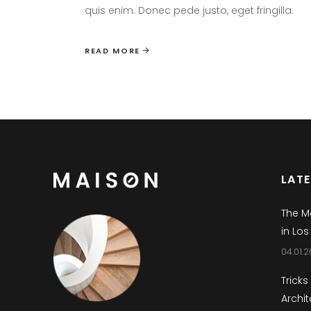
quis enim. Donec pede justo, eget fringilla.
READ MORE
LAT
The M
in Los
04.01.2
Tricks
Archit