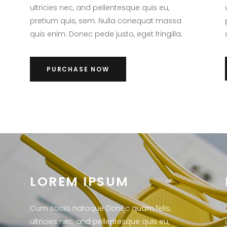
ultricies nec, and pellentesque quis eu,
pretium quis, sem. Nulla conequat massa
quis enim. Donec pede justo, eget fringilla.
PURCHASE NOW
LOREM IPSUM
Cum sociis natoque Donec quam felis,
ultricies nec, and pellentesque quis eu,