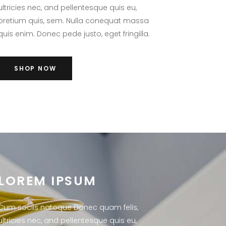
ultricies nec, and pellentesque quis eu,
pretium quis, sem. Nulla conequat massa
quis enim. Donec pede justo, eget fringilla.
SHOP NOW
LOREM IPSUM
Cum sociis natoque Donec quam felis,
ultricies nec, and pellentesque quis eu,